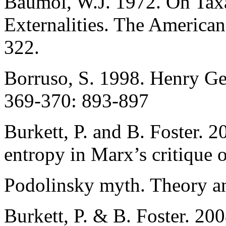
Baumol, W.J. 1972. On Taxa
Externalities. The America
322.
Borruso, S. 1998. Henry Ge
369-370: 893-897
Burkett, P. and B. Foster. 
entropy in Marx’s critique 
Podolinsky myth. Theory an
Burkett, P. & B. Foster. 2