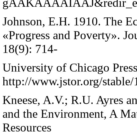
gAAKAAAAIAAJ&redir_e
Johnson, E.H. 1910. The E
«Progress and Poverty». Jou
18(9): 714-
University of Chicago Pres
http://www.jstor.org/stable
Kneese, A.V.; R.U. Ayres a
and the Environment, A Mat
Resources