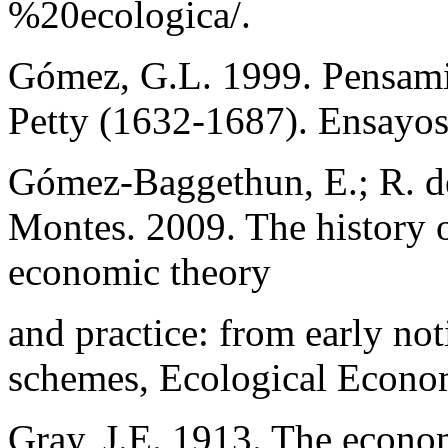
%20ecologica/.
Gómez, G.L. 1999. Pensami
Petty (1632-1687). Ensayos
Gómez-Baggethun, E.; R. de
Montes. 2009. The history o
economic theory
and practice: from early no
schemes, Ecological Econo
Gray, J.E. 1913. The econom