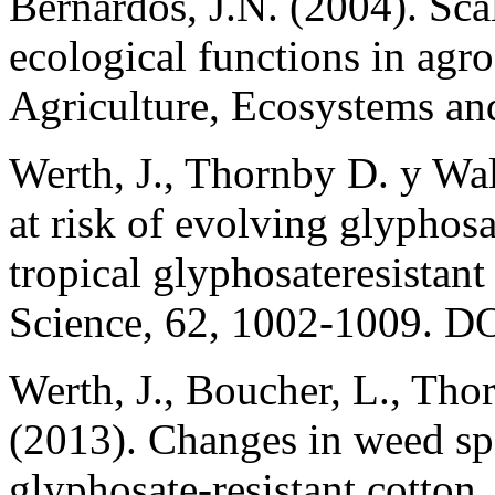
Bernardos, J.N. (2004). Sca
ecological functions in agr
Agriculture, Ecosystems an
Werth, J., Thornby D. y Wal
at risk of evolving glyphosa
tropical glyphosateresistan
Science, 62, 1002-1009. D
Werth, J., Boucher, L., Thor
(2013). Changes in weed spe
glyphosate-resistant cotton