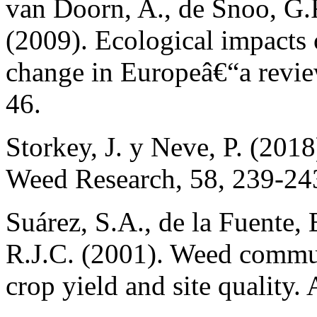
van Doorn, A., de Snoo, G.
(2009). Ecological impacts o
change in Europeâ€“a revie
46.
Storkey, J. y Neve, P. (201
Weed Research, 58, 239-24
Suárez, S.A., de la Fuente,
R.J.C. (2001). Weed commun
crop yield and site quality