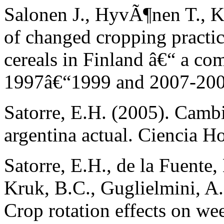
Salonen J., HyvÃ¶nen T., Ka
of changed cropping practi
cereals in Finland â€“ a co
1997â€“1999 and 2007-2009
Satorre, E.H. (2005). Cambi
argentina actual. Ciencia H
Satorre, E.H., de la Fuente,
Kruk, B.C., Guglielmini, A
Crop rotation effects on w