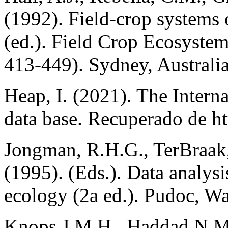
(1992). Field-crop systems 
(ed.). Field Crop Ecosystem
413-449). Sydney, Australia
Heap, I. (2021). The Interna
data base. Recuperado de h
Jongman, R.H.G., TerBraak,
(1995). (Eds.). Data analys
ecology (2a ed.). Pudoc, W
Knops J.M.H., Haddad N.M.