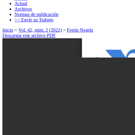
Actual
Archivos
Normas de publicación
>> Envíe su Trabajo
Inicio
>
Vol. 42, núm. 2 (2022)
>
Ferrás Negrín
Descargar este archivo PDF