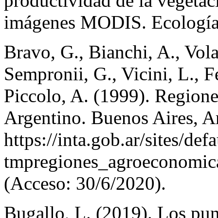
productividad de la vegetac
imágenes MODIS. Ecología a
Bravo, G., Bianchi, A., Volan
Sempronii, G., Vicini, L., F
Piccolo, A. (1999). Region
Argentino. Buenos Aires, A
https://inta.gob.ar/sites/defa
tmpregiones_agroeconomic
(Acceso: 30/6/2020).
Bugallo, L. (2019). Los pune