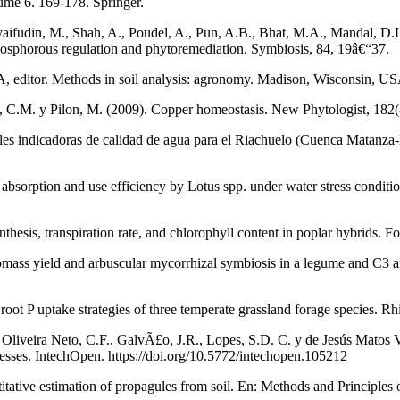
me 6. 169-178. Springer.
ifudin, M., Shah, A., Poudel, A., Pun, A.B., Bhat, M.A., Mandal, D.L.
 phosphorous regulation and phytoremediation. Symbiosis, 84, 19â€“37.
CA, editor. Methods in soil analysis: agronomy. Madison, Wisconsin, U
 C.M. y Pilon, M. (2009). Copper homeostasis. New Phytologist, 182(
bles indicadoras de calidad de agua para el Riachuelo (Cuenca Matanza
 absorption and use efficiency by Lotus spp. under water stress conditio
esis, transpiration rate, and chlorophyll content in poplar hybrids. F
omass yield and arbuscular mycorrhizal symbiosis in a legume and C3 an
root P uptake strategies of three temperate grassland forage species. R
liveira Neto, C.F., GalvÃ£o, J.R., Lopes, S.D. C. y de Jesús Matos Vieg
resses. IntechOpen. https://doi.org/10.5772/intechopen.105212
titative estimation of propagules from soil. En: Methods and Principl