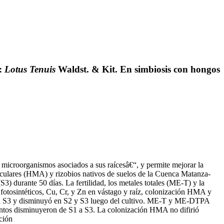
o:
Lotus Tenuis
Waldst. & Kit. En simbiosis con hongos
y microorganismos asociados a sus raícesâ€“, y permite mejorar la
sculares (HMA) y rizobios nativos de suelos de la Cuenca Matanza-
3) durante 50 días. La fertilidad, los metales totales (ME-T) y la
 fotosintéticos, Cu, Cr, y Zn en vástago y raíz, colonización HMA y
S1 a S3 y disminuyó en S2 y S3 luego del cultivo. ME-T y ME-DTPA
entos disminuyeron de S1 a S3. La colonización HMA no difirió
ción