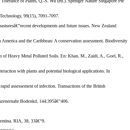
Tolerance of Plants, Q.-S. Wu (ed.). Springer Nature Singapore Pte
e Technology, 99(15), 7091-7097.
asturesâ€”recent developments and future issues. New Zealand
atin America and the Caribbean: A conservation assessment. Biodiversity
 of Heavy Metal Polluted Soils. En: Khan, M., Zaidi, A., Goel, R.,
eraction with plants and potential biological applications. In
rapid assessement of infection. Transactions of the British
flanzenernahr Bodenkd, 144:395â€“406.
gentina. RIA, 38, 33â€“9.