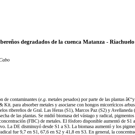
ibereños degradados de la cuenca Matanza - Riachuel
 Cabo
ión de contaminantes (
e.g
. metales pesados) por parte de las plantas â€“
& Kit. para absorber metales y asociarse con hongos micorrícicos arbu
elos ribereños de Gral. Las Heras (S1), Marcos Paz (S2) y Avellaneda (S
echa de las plantas. Se midió biomasa del vástago y radical, pigmentos
 bioconcentración (FBC) de metales. El fósforo disponible aumentó de 
cultivo. La DE disminuyó desde S1 a S3. La biomasa aumentó y los pigm
radical fue 9,7 en S1, 67,6 en S2 y 41,8 en S3. En general, la concentra