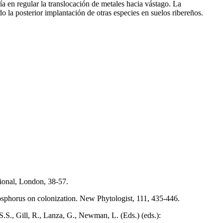
ría en regular la translocación de metales hacia vástago. La
do la posterior implantación de otras especies en suelos ribereños.
sional, London, 38-57.
phosphorus on colonization. New Phytologist, 111, 435-446.
S.S., Gill, R., Lanza, G., Newman, L. (Eds.) (eds.):