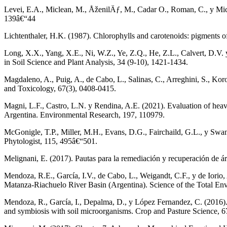
Levei, E.A., Miclean, M., ÅženilÄƒ, M., Cadar O., Roman, C., y Micl
139â€“44
Lichtenthaler, H.K. (1987). Chlorophylls and carotenoids: pigments
Long, X.X., Yang, X.E., Ni, W.Z., Ye, Z.Q., He, Z.L., Calvert, D.V. y 
in Soil Science and Plant Analysis, 34 (9-10), 1421-1434.
Magdaleno, A., Puig, A., de Cabo, L., Salinas, C., Arreghini, S., Kor
and Toxicology, 67(3), 0408-0415.
Magni, L.F., Castro, L.N. y Rendina, A.E. (2021). Evaluation of heavy
Argentina. Environmental Research, 197, 110979.
McGonigle, T.P., Miller, M.H., Evans, D.G., Fairchaild, G.L., y Swan
Phytologist, 115, 495â€“501.
Melignani, E. (2017). Pautas para la remediación y recuperación de 
Mendoza, R.E., García, I.V., de Cabo, L., Weigandt, C.F., y de Iorio, 
Matanza-Riachuelo River Basin (Argentina). Science of the Total En
Mendoza, R., García, I., Depalma, D., y López Fernandez, C. (2016). 
and symbiosis with soil microorganisms. Crop and Pasture Science, 6