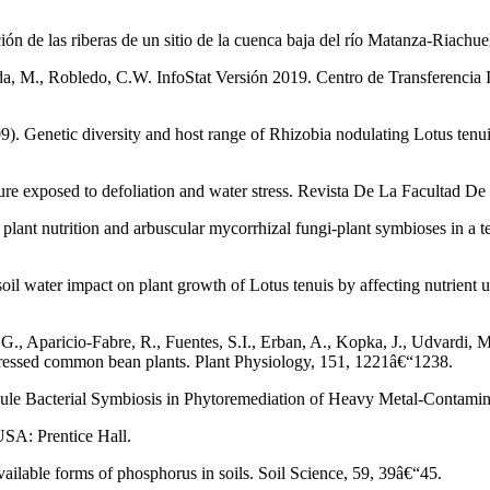
ción de las riberas de un sitio de la cuenca baja del río Matanza-Riachue
lada, M., Robledo, C.W. InfoStat Versión 2019. Centro de Transferenci
009). Genetic diversity and host range of Rhizobia nodulating Lotus tenui
ture exposed to defoliation and water stress. Revista De La Facultad 
plant nutrition and arbuscular mycorrhizal fungi-plant symbioses in a t
oil water impact on plant growth of Lotus tenuis by affecting nutrient 
., Aparicio-Fabre, R., Fuentes, S.I., Erban, A., Kopka, J., Udvardi, M
stressed common bean plants. Plant Physiology, 151, 1221â€“1238.
dule Bacterial Symbiosis in Phytoremediation of Heavy Metal-Contamina
USA: Prentice Hall.
vailable forms of phosphorus in soils. Soil Science, 59, 39â€“45.