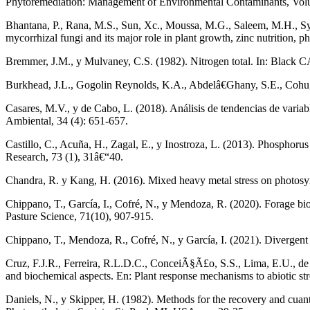
Phytoremediation: Management of Environmental Contaminants, Volu
Bhantana, P., Rana, M.S., Sun, Xc., Moussa, M.G., Saleem, M.H., Sya
mycorrhizal fungi and its major role in plant growth, zinc nutrition,
Bremmer, J.M., y Mulvaney, C.S. (1982). Nitrogen total. In: Black 
Burkhead, J.L., Gogolin Reynolds, K.A., Abdelâ€Ghany, S.E., Cohu,
Casares, M.V., y de Cabo, L. (2018). Análisis de tendencias de varia
Ambiental, 34 (4): 651-657.
Castillo, C., Acuña, H., Zagal, E., y Inostroza, L. (2013). Phosphorus
Research, 73 (1), 31â€“40.
Chandra, R. y Kang, H. (2016). Mixed heavy metal stress on photosynth
Chippano, T., García, I., Cofré, N., y Mendoza, R. (2020). Forage bi
Pasture Science, 71(10), 907-915.
Chippano, T., Mendoza, R., Cofré, N., y García, I. (2021). Divergent 
Cruz, F.J.R., Ferreira, R.L.D.C., ConceiÃ§Ã£o, S.S., Lima, E.U., de O
and biochemical aspects. En: Plant response mechanisms to abiotic st
Daniels, N., y Skipper, H. (1982). Methods for the recovery and cuan