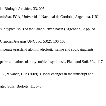
lo. Biología Acuática, 33, 005.
a InfoStat, FCA, Universidad Nacional de Córdoba, Argentina. URL
s in typical soils of the Salado River Basin (Argentina). Applied
De Ciencias Agrarias UNCuyo, 53(2), 100-108.
emperate grassland along hydrologic, saline and sodic gradients.
uptake and arbuscular mycorrhizal symbiosis. Plant and Soil, 304, 117-
.K., y Vance, C.P. (2009). Global changes in the transcript and
ted Soils. Biology, 11, 676.