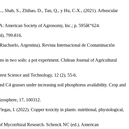
, Shah, S., Zhihao, D., Tan, Q., y Hu, C-X., (2021). Arbuscular
SA: American Society of Agronomy, Inc.; p. 595â€“624.
4), 799-816.
-Riachuelo, Argentina). Revista Internacional de Contaminación
ns in two soils: a pot experiment. Chilean Journal of Agricultural
orest Science and Technology, 12 (2), 55-6.
d C4 grasses under increasing soil phosphorus availability. Crop and
hizosphere, 17, 100312.
as, I. (2022). Copper toxicity in plants: nutritional, physiological,
es of Mycorrhizal Research. Schenck NC (ed.). American