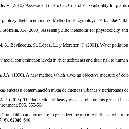
e, V. (2010). Assessment of Pb, Cd, Cu and Zn availability for plants 
 of photosynthetic membranes. Method in Enzymology, 148, 350â€“382.
Stoffella, J.P. (2003). Assessing Zinc thresholds for phytotoxicity and
ol, S., Bevilacqua, S., López, L., y Moretton, J. (2001). Water pollutio
 metal contamination levels in river sediments and their risk to human 
, J.A. (1990). A new method which gives an objective measure of colon
áreas sujetas a contaminación mixta de cuencas urbanas y periurbanas d
A.F. (2015). The interaction of heavy metals and nutrients present in so
vironment, 505, 555-564.
Competition and growth of a grass-legume mixture fertilised with nitro
7 (6), 629â€“640.