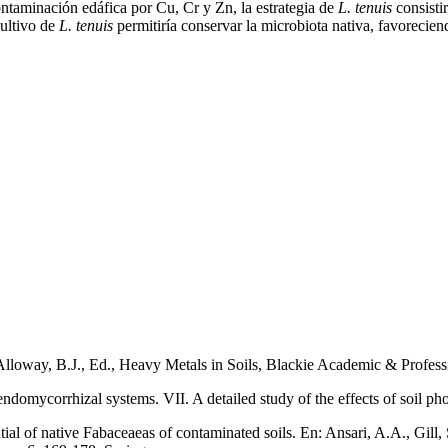
ntaminación edáfica por Cu, Cr y Zn, la estrategia de
L. tenuis
consisti
cultivo de
L. tenuis
permitiría conservar la microbiota nativa, favorecien
 Alloway, B.J., Ed., Heavy Metals in Soils, Blackie Academic & Profes
 endomycorrhizal systems. VII. A detailed study of the effects of soil 
ial of native Fabaceaeas of contaminated soils. En: Ansari, A.A., Gill, 