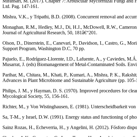
Miransari, M. (2017). Chapter 7: Arbuscular Mycorrhizal Fungi and H
Ltd. Pag. 147-161.
Mishra, V.K., y Tripathi, B.D. (2008). Concurrent removal and accum
Monaghan, R.M., Hedley, M.J., Di, H.J., McDowell, R.W., Cameron, 
Journal of Agricultural Research, 50, 181â€“201.
Olson, D., Dinerstein, E., Canevari, P., Davidson, I., Castro, G., Mor
Support Program, Washington D.C, 70 pp.
Pajuelo, E., Rodríguez-Llorente, I.D., Lafuente, A., y Caviedes, M.
Musarrat, J. (eds) Biomanagement of Metal-Contaminated Soils. Envir
Parihar, M., Chitara, M., Khati, P., Kumari, A., Mishra, P. K., Rakshit
Advances in Plant Microbiome and Sustainable Agriculture (pp. 105-1
Philips, J. M., y Hayman, D. S. (1970). Improved procedures for cleari
Mycological Society, 55, 156-161.
Richter, M., y Von Wistinghausen, E. (1981). Unterscheidbarkeit vo
Sa, T-M., y Israel, D.W. (1991). Energy status and functioning of ph
Sainz Rozas, H., Echeverria, H., y Angelini, H. (2012). Fósforo dis