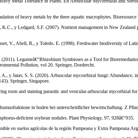
eavy Metal Tolerance in Plants. En Arbuscular Mycorrhizas and Stress 
ulation of heavy metals by the three aquatic macrophytes. Bioresourc
K.C., y Ledgard, S.F. (2007). Nutrient management in New Zealand p
isset, V., Abell, R., y Toledo. E. (1998). Freshwater biodiversity of L
Á. (2011). Legumeâ€“Rhizobium Symbioses as a Tool for Bioremediation
onmental Pollution, vol 20. Springer, Dordrecht.
, A., y Jatav, S. S. (2020). Arbuscular mycorrhizal fungi: Abundance, int
43). Springer, Singapore.
ng roots and staining parasitic and vesicular-arbuscular mycorhizal for 
n humusfraktione in boden bei unterscheidlicher bewirtschaftung. Z P
osphorus-deficient soybean nodules. Plant Physiology, 97, 928â€“935.
ponible en suelos agrícolas de la región Pampeana y Extra Pampeana Ar