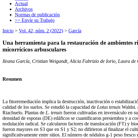
Actual
Archivos
Normas de publicación
>> Envíe su Trabajo
Inicio
>
Vol. 42, núm. 2 (2022)
>
García
Una herramienta para la restauración de ambientes r
micorrícicos arbusculares
Ileana García, Cristian Weigandt, Alicia Fabrizio de Iorio, Laura de
Resumen
La fitorremediación implica la destrucción, inactivación o estabilizac
calidad de los suelos. Se estudió la capacidad de
Lotus tenuis
Waldst. 
Riachuelo. Plantas de
L. tenuis
fueron cultivadas en invernáculo en su
densidad de esporas (DE) edáficos se cuantificaron presiembra y a cos
nodulación radical. Se calcularon factores de translocación (FT) y
fueron mayores en S3 que en S1 y S2; no difirieron al finalizar el 
significativamente entre sitios. El número de nódulos g-1 peso fresco 