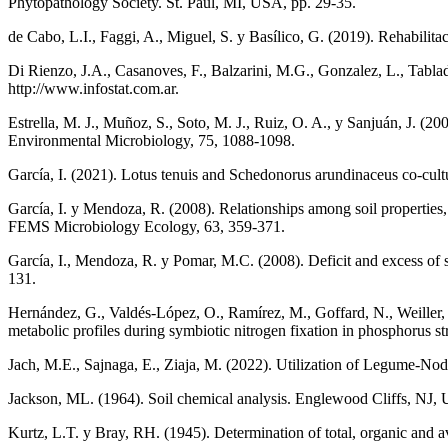
Phytopathology Society. St. Paul, MI, USA, pp. 29-35.
de Cabo, L.I., Faggi, A., Miguel, S. y Basílico, G. (2019). Rehabilita
Di Rienzo, J.A., Casanoves, F., Balzarini, M.G., Gonzalez, L., Tab
http://www.infostat.com.ar.
Estrella, M. J., Muñoz, S., Soto, M. J., Ruiz, O. A., y Sanjuán, J. (2
Environmental Microbiology, 75, 1088-1098.
García, I. (2021). Lotus tenuis and Schedonorus arundinaceus co-cul
García, I. y Mendoza, R. (2008). Relationships among soil properties, 
FEMS Microbiology Ecology, 63, 359-371.
García, I., Mendoza, R. y Pomar, M.C. (2008). Deficit and excess of s
131.
Hernández, G., Valdés-López, O., Ramírez, M., Goffard, N., Weiller, G
metabolic profiles during symbiotic nitrogen fixation in phosphorus 
Jach, M.E., Sajnaga, E., Ziaja, M. (2022). Utilization of Legume-No
Jackson, ML. (1964). Soil chemical analysis. Englewood Cliffs, NJ, 
Kurtz, L.T. y Bray, RH. (1945). Determination of total, organic and a