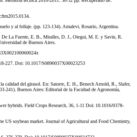
egas. Memoria técnica 2010-2011. 50-52 pp. Recuperado de:
4/cftm2015.0134.
l suelo y al follaje. (pp. 123-134). Amalevi, Rosario, Argentina.
 De La Fuente, E. B., Miralles, D. J., Otegui, M. E. y Savin, R.
 Universidad de Buenos Aires.
011183X002100060024x
(2), 218-227. Doi: 10.1017/S0890037X00023253
a calidad del girasol. En: Satorre, E. H., Benech Arnold, R., Slafer,
203-241). Buenos Aires: Editorial de la Facultad de Agronomía,
nflower hybrids. Field Crops Research, 36, 1-11 Doi: 10.1016/0378-
n the US soybean market. Journal of Agricultural and Food Chemistry,