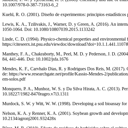
10.1007/978-0-387-73163-6_2
Kuehl, R. O. (2001). Diseño de experimentos: principios estadísticos 
Lewis, K. A., Tzilivakis, J., Warner, D. y Green, A. (2016). An inte
1050-1064. Doi: 10.1080/10807039.2015.1133242
Linde, C. D. (1994). Physico-chemical properties and environmental 
https://citeseerx.ist.psu.edu/viewdoc/download?doi=10.1.1.441.11
Manthey, F. A., Chakraborty, M., Peel, M. D. y Pederson, J. D. (2004)
84, 441-446. Doi: 10.1002/jsfa.1676
Mendes, K. F., Carvhalo Dias, R. y Rodrigues Dos Reis, M. (2017). C
de: https://www.researchgate.net/profile/Kassio-Mendes-2/publicat
em-solos.pdf
Monquero, P. A., Munhoz, W. S. y Da Silva Hirata, A. C. (2013). Pe
10.18227/1982-8470ragro.v7i3.1311
Murdock, S. W. y Witt, W. W. (1998). Developing a soil bioassay for
Nelson, K. A. y Renner, K. A. (2001). Soybean growth and developme
10.2134/agronj2001.932428x