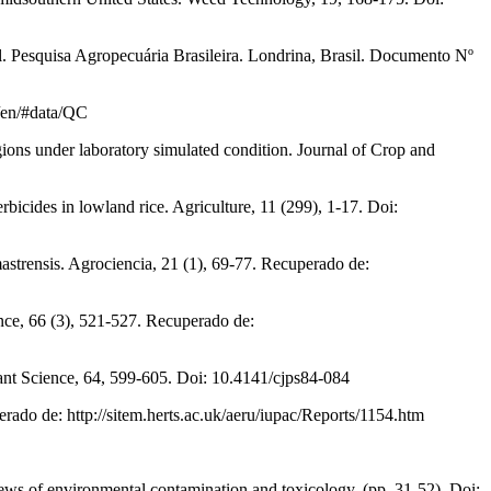
. Pesquisa Agropecuária Brasileira. Londrina, Brasil. Documento Nº
/en/#data/QC
gions under laboratory simulated condition. Journal of Crop and
bicides in lowland rice. Agriculture, 11 (299), 1-17. Doi:
strensis. Agrociencia, 21 (1), 69-77. Recuperado de:
ence, 66 (3), 521-527. Recuperado de:
lant Science, 64, 599-605. Doi: 10.4141/cjps84-084
ado de: http://sitem.herts.ac.uk/aeru/iupac/Reports/1154.htm
iews of environmental contamination and toxicology. (pp. 31-52). Doi: