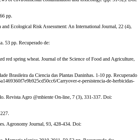
666 pp.
 and Ecological Risk Assessment: An International Journal, 22 (4),
ia. 53 pp. Recuperado de:
rd red spring wheat. Journal of the Science of Food and Agriculture,
dade Brasileira da Ciencia das Plantas Daninhas. 1-10 pp. Recuperado
/5a1469360f7e9b925cd50cc6/Carryover-e-persistencia-de-herbicidas-
o. Revista Agro @mbiente On-line, 7 (3), 331-337. Doi:
-227.
res. Agronomy Journal, 93, 428-434. Doi: