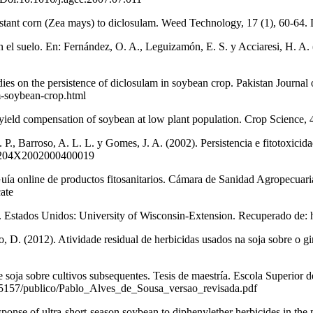
-resistant corn (Zea mays) to diclosulam. Weed Technology, 17 (1), 
 el suelo. En: Fernández, O. A., Leguizamón, E. S. y Acciaresi, H. A. 
dies on the persistence of diclosulam in soybean crop. Pakistan Journa
am-soybean-crop.html
fect yield compensation of soybean at low plant population. Crop Scien
. P., Barroso, A. L. L. y Gomes, J. A. (2002). Persistencia e fitotoxicid
00-204X2002000400019
a online de productos fitosanitarios. Cámara de Sanidad Agropecuaria 
ate
11). Estados Unidos: University of Wisconsin-Extension. Recuperado d
o, D. (2012). Atividade residual de herbicidas usados na soja sobre o 
e soja sobre cultivos subsequentes. Tesis de maestría. Escola Superior 
165157/publico/Pablo_Alves_de_Sousa_versao_revisada.pdf
response of ultra-short-season soybean to diphenylether herbicides in t