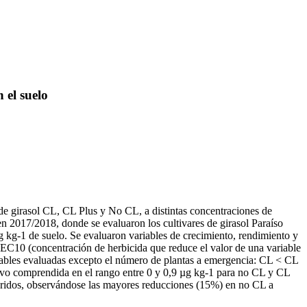
 el suelo
s de girasol CL, CL Plus y No CL, a distintas concentraciones de
n 2017/2018, donde se evaluaron los cultivares de girasol Paraíso
kg-1 de suelo. Se evaluaron variables de crecimiento, rendimiento y
y EC10 (concentración de herbicida que reduce el valor de una variable
ariables evaluadas excepto el número de plantas a emergencia: CL < CL
stuvo comprendida en el rango entre 0 y 0,9 µg kg-1 para no CL y CL
híbridos, observándose las mayores reducciones (15%) en no CL a