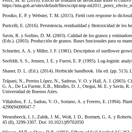
Pérez, M. B. (2010). Efecto de residuos de herbicidas sobre el cult
https://inta.gob.ar/sites/default/files/script-tmp-mt2011_perez_efecto_
Prostko, E. P. y Webster, T. M. (2015). Field corn response to dicl
Puricelli, E. (2016). Persistencia, residualidad y fitotoxicidad de los 
Savin, R. y Sorlino, D. M. (2003). Calidad de los granos y estimadore
(Eds.). (2003). Producción de granos. Bases funcionales para su mane
Schneiter, A. A. y Miller, J. F. (1981). Description of sunflower 
Seefeldt, S. S., Jennen, J. E. y Fuerst, E. P. (1995). Log-logistic 
Shaner, D. L. (Ed.). (2014). Herbicide handbook. 10a ed. (pp. 513)
Trápani, N., Pereira López, N., Sadreas, V. O. y Hall, A. J. (2003). C
G. A., De La Fuente, E.B., Miralles, D. J., Otegui, M. E. y Savin, R.
Universidad de Buenos Aires.
Villalobos, F. J., Sadras, V. O., Soriano, A. y Fereres, E. (1994). Pl
4290(94)90047-7
Wesenbeeck, I. J., Zabik, J. M., Wolt, J. D., Bormett, G. A. y Robert
45 (8), 3299-3307. Doi: 10.1021/jf9702050