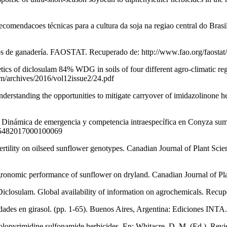
endacoes técnicas para a cultura da soja na regiao central do Brasil
os de ganadería. FAOSTAT. Recuperado de: http://www.fao.org/faostat
etics of diclosulam 84% WDG in soils of four different agro-climatic re
m/archives/2016/vol12issue2/24.pdf
erstanding the opportunities to mitigate carryover of imidazolinone her
). Dinámica de emergencia y competencia intraespecífica en Conyza suma
-15482017000100069
fertility on oilseed sunflower genotypes. Canadian Journal of Plant Sci
 agronomic performance of sunflower on dryland. Canadian Journal of P
closulam. Global availability of information on agrochemicals. Recuper
dades en girasol. (pp. 1-65). Buenos Aires, Argentina: Ediciones INTA.
zolopyrimidine sulfonamide herbicides. En: Whitacre, D. M. (Ed.). Rev