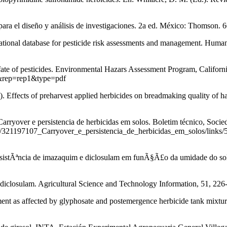
para el diseño y análisis de investigaciones. 2a ed. México: Thomson. 
rnational database for pesticide risk assessments and management. Human
fate of pesticides. Environmental Hazars Assessment Program, Californ
07&rep=rep1&type=pdf
. Effects of preharvest applied herbicides on breadmaking quality of ha
arryover e persistencia de herbicidas em solos. Boletim técnico, Socie
ion/321197107_Carryover_e_persistencia_de_herbicidas_em_solos/links
rsistÃªncia de imazaquim e diclosulam em funÃ§Ã£o da umidade do sol
 diclosulam. Agricultural Science and Technology Information, 51, 226
nt as affected by glyphosate and postemergence herbicide tank mixtu