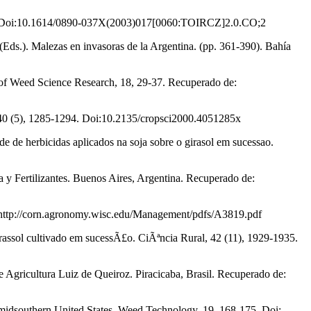
60-64. Doi:10.1614/0890-037X(2003)017[0060:TOIRCZ]2.0.CO;2
(Eds.). Malezas en invasoras de la Argentina. (pp. 361-390). Bahía
l of Weed Science Research, 18, 29-37. Recuperado de:
ce, 40 (5), 1285-1294. Doi:10.2135/cropsci2000.4051285x
ade de herbicidas aplicados na soja sobre o girasol em sucessao.
y Fertilizantes. Buenos Aires, Argentina. Recuperado de:
e: http://corn.agronomy.wisc.edu/Management/pdfs/A3819.pdf
girassol cultivado em sucessÃ£o. CiÃªncia Rural, 42 (11), 1929-1935.
de Agricultura Luiz de Queiroz. Piracicaba, Brasil. Recuperado de:
he midsouthern United States. Weed Technology, 19, 168-175. Doi: