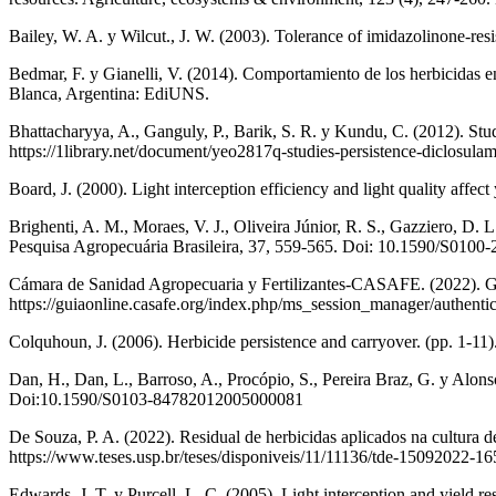
Bailey, W. A. y Wilcut., J. W. (2003). Tolerance of imidazolinone
Bedmar, F. y Gianelli, V. (2014). Comportamiento de los herbicidas en
Blanca, Argentina: EdiUNS.
Bhattacharyya, A., Ganguly, P., Barik, S. R. y Kundu, C. (2012). Stu
https://1library.net/document/yeo2817q-studies-persistence-diclosul
Board, J. (2000). Light interception efficiency and light quality af
Brighenti, A. M., Moraes, V. J., Oliveira Júnior, R. S., Gazziero, D. L
Pesquisa Agropecuária Brasileira, 37, 559-565. Doi: 10.1590/S01
Cámara de Sanidad Agropecuaria y Fertilizantes-CASAFE. (2022). Guí
https://guiaonline.casafe.org/index.php/ms_session_manager/authentic
Colquhoun, J. (2006). Herbicide persistence and carryover. (pp. 1-
Dan, H., Dan, L., Barroso, A., Procópio, S., Pereira Braz, G. y Alons
Doi:10.1590/S0103-84782012005000081
De Souza, P. A. (2022). Residual de herbicidas aplicados na cultura d
https://www.teses.usp.br/teses/disponiveis/11/11136/tde-15092022-
Edwards, J. T. y Purcell, L. C. (2005). Light interception and yield 