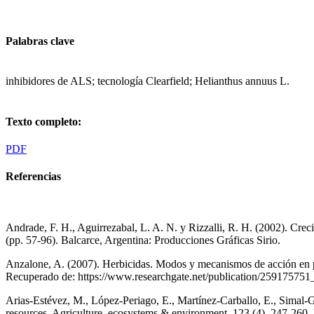
Palabras clave
inhibidores de ALS; tecnología Clearfield; Helianthus annuus L.
Texto completo:
PDF
Referencias
Andrade, F. H., Aguirrezabal, L. A. N. y Rizzalli, R. H. (2002). Crec
(pp. 57-96). Balcarce, Argentina: Producciones Gráficas Sirio.
Anzalone, A. (2007). Herbicidas. Modos y mecanismos de acción en 
Recuperado de: https://www.researchgate.net/publication/259175
Arias-Estévez, M., López-Periago, E., Martínez-Carballo, E., Simal-Gá
resources. Agriculture, ecosystems & environment, 123 (4), 247-260.