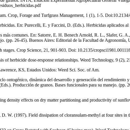
ivo de girasol. INTA, Estación Experimental Agropecuaria General Vill
residuos_herbicidas.pdf
osulam. Crop, Forage and Turfgrass Management, 1 (1), 1-5. Doi:10.213
herbicidas. En: Purecelli, E. y Faccini, D. (Eds.). Herbicidas aplicados a
s más comunes. En: Satorre, E. H. Benech Arnold, R. L., Slafer, G. A.,
jo. (pp. 26-45). Buenos Aires: Editorial de la Facultad de Agronomía,
growth stages. Crop Science, 21, 901-903. Doi: 10.2135/cropsci1981.0
analysis of herbicide dose-response relationships. Weed Technology, 9 
. Lawrence, KS, Estados Unidos: Weed Sci. Soc. of Am.
iclo ontogénico, dinámica del desarrollo y generación del rendimiento y l
 (Eds.). Producción de granos. Bases funcionales para su manejo. (pp. 
anting density effects on dry matter partitioning and productivity of su
s, D. W. (1997). Field dissipation of cloransulam-methyl at four sites i