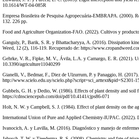
10.1614/WT-04-085R
Empresa Brasileira de Pesquisa Agropecuária-EMBRAPA. (2000). Recom
132. 226 pp.
Food and Agriculture Organization-FAO. (2022). Cultivos y product
Ganguly, P., Barik, S. R. y Bhattacharyya, A. (2016). Dissipation kin
Weed, 12 (2), 116-119. Recuperado de: https://www.cropandweed.co
Gehrke, V. R., Fipke, M. V., Ávila, L.A. y Camargo, E. R. (2021). Und
10.3390/agriculture11040299
Gianelli, V., Bedmar, F., Diez de Ulzurrum, P. y Panaggio, H. (2017
http://www.scielo.edu.uy/scielo.php?script=sci_arttext&pid=S2301
Gubbels, G. H. y Dedio, W. (1986). Effects of plant density and soil 
https://cdnsciencepub.com/doi/pdf/10.4141/cjps86-071
Holt, N. W. y Campbell, S. J. (1984). Effect of plant density on the
International Union of Pure and Applied Chemistry-IUPAC. (2022). Di
Ivanocich, A. y Lavilla, M. (2016). Diagnóstico y manejo de enferme
Jabusch, T. W. y Tjeederma, R. S. (2008). Chemistry and fate of tria