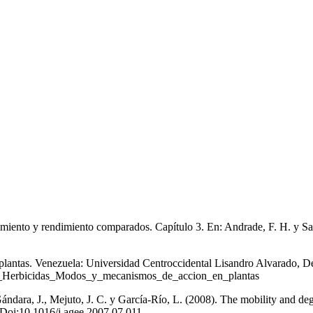
imiento y rendimiento comparados. Capítulo 3. En: Andrade, F. H. y Sadra
plantas. Venezuela: Universidad Centroccidental Lisandro Alvarado, 
751_Herbicidas_Modos_y_mecanismos_de_accion_en_plantas
ndara, J., Mejuto, J. C. y García-Río, L. (2008). The mobility and degr
 Doi:10.1016/j.agee.2007.07.011