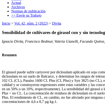
Actual
Archivos
Normas de publicación
>> Envíe su Trabajo
Inicio
>
Vol. 42, núm. 2 (2022)
>
Divita
Sensibilidad de cultivares de girasol con y sin tecnolog
Ignacio Divita, Francisco Bedmar, Valeria Gianelli, Facundo Quiroz
Resumen
El girasol puede sufrir carryover por diclosulam aplicado en soja com
diclosulam en un suelo de Balcarce, y determinar los rangos de toler
102 CL (CL), Paraíso 1600 CL Plus (CL Plus) y Syn 3825 (no CL), exp
calidad y se construyeron regresiones entre estas variables y las con
en un 50% o un 10%, respectivamente). La sensibilidad del girasol a l
Plus < no CL. La concentración de residuos de diclosulam en el suelo
Plus. El rendimiento de CL, en cambio, no fue afectado por ninguna c
concentraciones de 4,6 a 8,7 µg kg-1.