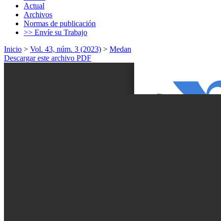
Actual
Archivos
Normas de publicación
>> Envíe su Trabajo
Inicio
>
Vol. 43, núm. 3 (2023)
>
Medan
Descargar este archivo PDF