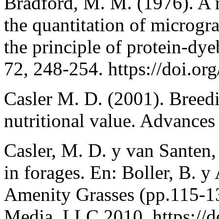
Bradford, M. M. (1976). A r
the quantitation of microgra
the principle of protein-dy
72, 248-254. https://doi.o
Casler M. D. (2001). Breedi
nutritional value. Advance
Casler, M. D. y van Santen,
in forages. En: Boller, B. y
Amenity Grasses (pp.115-1
Media, LLC 2010. https://d