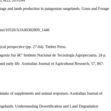
l, 8(2), 265-284.
 forage and lamb production in patagonian rangelands. Grass and Forage
andle.net/10520/AJA00382809_1446
cal perspective (pp. 27-64). Timber Press.
atagonia Sur â€“ Instituto Nacional de Tecnología Agropecuaria. 24 p.
nd early life. Australian Journal of Agricultural Research, 57, 867-
intake of supplements and animal responses. Australian Journal of
angelands. Understanding Desertification and Land Degradation