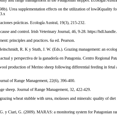
bility and range management in the Patagonian steppes. Ecología Austra
998b). Urea supplementation effects on the utilization of lowâ€quality
03.x
aciones prácticas. Ecología Austral, 19(3), 215-232.
, cause and control. Irish Veterinary Journal, 46, 9-28. https://hdl.h
ent: principles and practices. 6a ed. Pearson.
Heitschmidt, R. K y Stuth, J. W. (Eds.). Grazing management: an ecologi
ión actual y perspectiva de la ganadería en Patagonia. Centro Regional P
wool production of Merino sheep following differential feeding in fetal a
Journal of Range Management, 22(6), 396-400.
ange sheep. Journal of Range Management, 32, 422-429.
razing wheat stubble with urea, molasses and minerals: quality of diet 
, G. y Ciari, G. (2009). MARAS: a monitoring system for Patagonian r