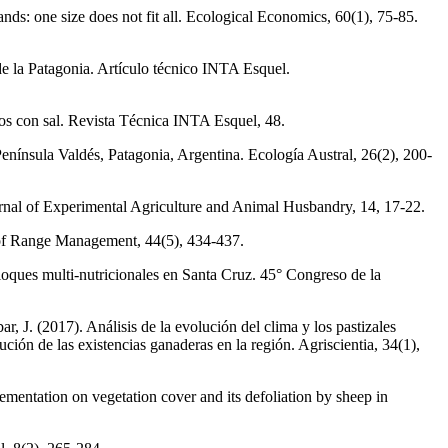
ands: one size does not fit all. Ecological Economics, 60(1), 75-85.
de la Patagonia. Artículo técnico INTA Esquel.
dos con sal. Revista Técnica INTA Esquel, 48.
 Península Valdés, Patagonia, Argentina. Ecología Austral, 26(2), 200-
ournal of Experimental Agriculture and Animal Husbandry, 14, 17-22.
 of Range Management, 44(5), 434-437.
bloques multi-nutricionales en Santa Cruz. 45° Congreso de la
, J. (2017). Análisis de la evolución del clima y los pastizales
ción de las existencias ganaderas en la región. Agriscientia, 34(1),
ementation on vegetation cover and its defoliation by sheep in