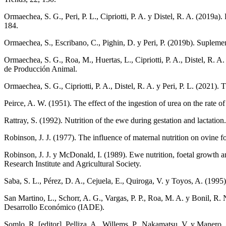
Ormaechea, S. G., Peri, P. L., Cipriotti, P. A. y Distel, R. A. (2019a
184.
Ormaechea, S., Escribano, C., Pighin, D. y Peri, P. (2019b). Supleme
Ormaechea, S. G., Roa, M., Huertas, L., Cipriotti, P. A., Distel, R. A
de Producción Animal.
Ormaechea, S. G., Cipriotti, P. A., Distel, R. A. y Peri, P. L. (2021)
Peirce, A. W. (1951). The effect of the ingestion of urea on the rate 
Rattray, S. (1992). Nutrition of the ewe during gestation and lactatio
Robinson, J. J. (1977). The influence of maternal nutrition on ovine f
Robinson, J. J. y McDonald, I. (1989). Ewe nutrition, foetal growth
Research Institute and Agricultural Society.
Saba, S. L., Pérez, D. A., Cejuela, E., Quiroga, V. y Toyos, A. (1995)
San Martino, L., Schorr, A. G., Vargas, P. P., Roa, M. A. y Bonil, R
Desarrollo Económico (IADE).
Somlo, R. [editor], Pelliza, A., Willems, P., Nakamatsu, V. y Maner