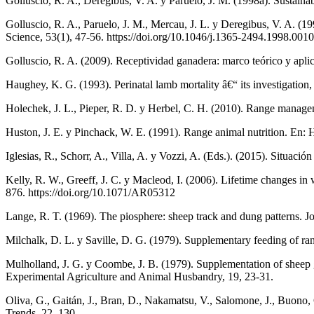
Golluscio, R. A., Deregibus, V. A. y Paruelo, J. M. (1998a). Sustaina
Golluscio, R. A., Paruelo, J. M., Mercau, J. L. y Deregibus, V. A. (1
Science, 53(1), 47-56. https://doi.org/10.1046/j.1365-2494.1998.001
Golluscio, R. A. (2009). Receptividad ganadera: marco teórico y aplic
Haughey, K. G. (1993). Perinatal lamb mortality â€“ its investigation
Holechek, J. L., Pieper, R. D. y Herbel, C. H. (2010). Range managem
Huston, J. E. y Pinchack, W. E. (1991). Range animal nutrition. En: 
Iglesias, R., Schorr, A., Villa, A. y Vozzi, A. (Eds.). (2015). Situac
Kelly, R. W., Greeff, J. C. y Macleod, I. (2006). Lifetime changes in 
876. https://doi.org/10.1071/AR05312
Lange, R. T. (1969). The piosphere: sheep track and dung patterns. 
Milchalk, D. L. y Saville, D. G. (1979). Supplementary feeding of r
Mulholland, J. G. y Coombe, J. B. (1979). Supplementation of sheep g
Experimental Agriculture and Animal Husbandry, 19, 23-31.
Oliva, G., Gaitán, J., Bran, D., Nakamatsu, V., Salomone, J., Buono
Trends, 22, 130.