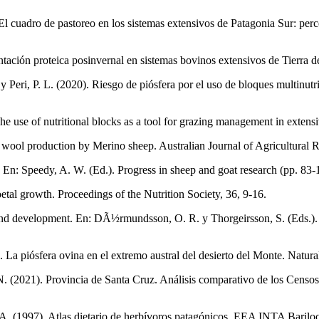
). El cuadro de pastoreo en los sistemas extensivos de Patagonia Sur: pe
ntación proteica posinvernal en sistemas bovinos extensivos de Tierra 
. y Peri, P. L. (2020). Riesgo de piósfera por el uso de bloques multinu
. The use of nutritional blocks as a tool for grazing management in exte
of wool production by Merino sheep. Australian Journal of Agricultural 
n. En: Speedy, A. W. (Ed.). Progress in sheep and goat research (pp. 83
oetal growth. Proceedings of the Nutrition Society, 36, 9-16.
 and development. En: DÃ½rmundsson, O. R. y Thorgeirsson, S. (Eds.). R
. La piósfera ovina en el extremo austral del desierto del Monte. Natura
. N. (2021). Provincia de Santa Cruz. Análisis comparativo de los Censo
o, A. (1997). Atlas dietario de herbívoros patagónicos. EEA INTA Bari