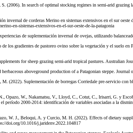
 S. (2006). In search of optimal stocking regimes in semi-arid grazing l
ón invernal de corderas Merino en sistemas extensivos en el sur oeste 
merino-en-sistemas-extensivos-en-el-sur-oeste-de-la-patagonia
Experiencias de suplementación invernal de ovejas, utilizando balancea
to de los gradientes de pastoreo ovino sobre la vegetación y el suelo en
pplements for sheep grazing semi-arid tropical pastures. Australian J
nd herbaceous aboveground production of a Patagonian steppe. Journal
ez, M. (2022). Suplementación de borregas Corriedale pre-servicio con 
., Opazo, W., Nakamatsu, V., Lloyd, C., Cotut, C., Irisarri, G. y Escobar
 el período 2000-2014: identificación de variables asociadas a la disminu
zo, W. J., Beloqui, A. y Curcio, M. H. (2022). Effects of dietary suppl
ps://doi.org/10.1016/j.jaridenv.2022.104817