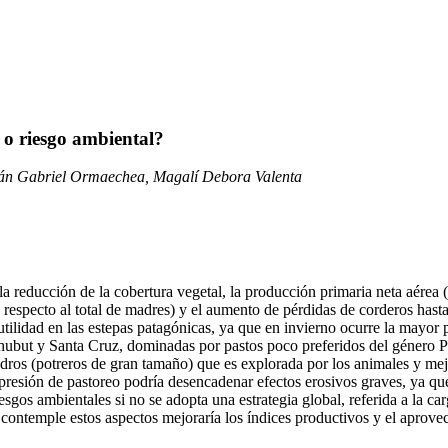
 o riesgo ambiental?
tián Gabriel Ormaechea, Magalí Debora Valenta
 la reducción de la cobertura vegetal, la producción primaria neta aérea
 respecto al total de madres) y el aumento de pérdidas de corderos hast
tilidad en las estepas patagónicas, ya que en invierno ocurre la mayor pa
hubut y Santa Cruz, dominadas por pastos poco preferidos del género P
adros (potreros de gran tamaño) que es explorada por los animales y mej
resión de pastoreo podría desencadenar efectos erosivos graves, ya que
esgos ambientales si no se adopta una estrategia global, referida a la ca
 contemple estos aspectos mejoraría los índices productivos y el aprovec