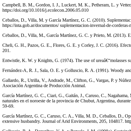
Campbell, B. M., Gordon, I. J., Luckert, M. K., Petheram, L. y Vetter,
https://doi.org/10.1016/j.ecolecon.2006.05.010
Ceballos, D., Villa, M. y García Martínez, G. C. (2010). Suplementaci
https://inta.gob.ar/documentos/ suplementacion-invernal-de-corderas-
Ceballos, D., Villa, M., García Martínez, G. C. y Prieto, M. (2013). 
Cheli, G. H., Pazos, G. E., Flores, G. E. y Corley, J. C. (2016). Efec
201.
Entwistle, K. W. y Knights, G. (1974). The use of ureaâ€“molasses su
Fernández-A, R. J., Sala, O. E. y Golluscio, R. A. (1991). Woody a
Gallardo, R., Utrilla, V., Andrade, M., Clifton, G., Vargas, P. y Núñ
Asociación Argentina de Producción Animal.
García Martínez, G. C., Ciari, G., Gaitán, J., Caruso, C., Nagahama, N
naturales en el noroeste de la provincia de Chubut, Argentina, durante
59-69.
García Martínez, G. C., Caruso, C. A., Villa, M. D., Ceballos, D., Opa
extensive husbandry. Journal of Arid Environments, 205, 104817. htt