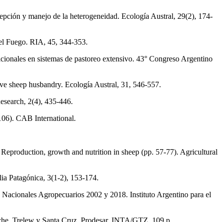
rcepción y manejo de la heterogeneidad. Ecología Austral, 29(2), 174-
del Fuego. RIA, 45, 344-353.
tricionales en sistemas de pastoreo extensivo. 43° Congreso Argentino
nsive sheep husbandry. Ecología Austral, 31, 546-557.
Research, 2(4), 435-446.
-106). CAB International.
eproduction, growth and nutrition in sheep (pp. 57-77). Agricultural
lia Patagónica, 3(1-2), 153-174.
s Nacionales Agropecuarios 2002 y 2018. Instituto Argentino para el
loche, Trelew y Santa Cruz. Prodesar, INTA/GTZ, 109 p.