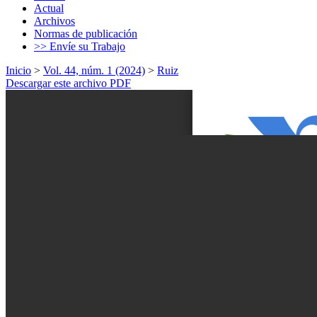
Actual
Archivos
Normas de publicación
>> Envíe su Trabajo
Inicio
>
Vol. 44, núm. 1 (2024)
>
Ruiz
Descargar este archivo PDF