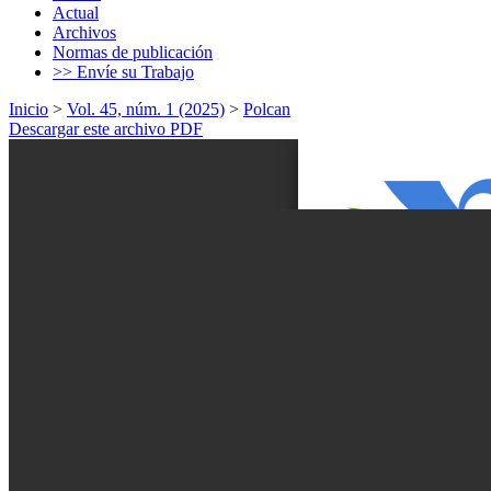
Actual
Archivos
Normas de publicación
>> Envíe su Trabajo
Inicio
>
Vol. 45, núm. 1 (2025)
>
Polcan
Descargar este archivo PDF