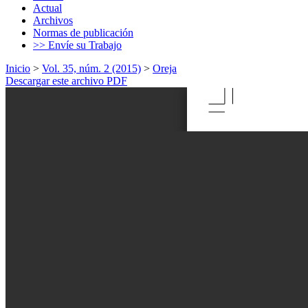
Actual
Archivos
Normas de publicación
>> Envíe su Trabajo
Inicio
>
Vol. 35, núm. 2 (2015)
>
Oreja
Descargar este archivo PDF