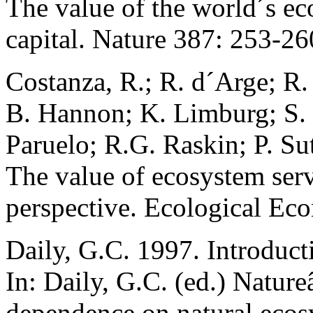
The value of the world´s ec
capital. Nature 387: 253-26
Costanza, R.; R. d´Arge; R.
B. Hannon; K. Limburg; S. 
Paruelo; R.G. Raskin; P. Su
The value of ecosystem servi
perspective. Ecological Ec
Daily, G.C. 1997. Introduct
In: Daily, G.C. (ed.) Natureâ
dependence on natural ecosy