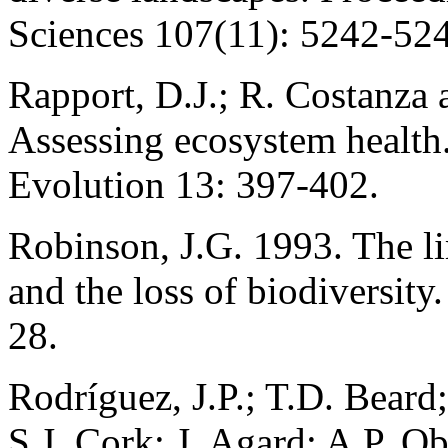
Sciences 107(11): 5242-52
Rapport, D.J.; R. Costanza
Assessing ecosystem health
Evolution 13: 397-402.
Robinson, J.G. 1993. The lim
and the loss of biodiversit
28.
Rodríguez, J.P.; T.D. Bear
S.J. Cork; J. Agard; A.P. O