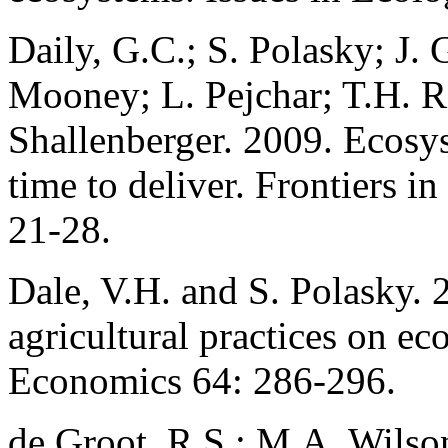
Daily, G.C.; S. Polasky; J.
Mooney; L. Pejchar; T.H. Ri
Shallenberger. 2009. Ecosys
time to deliver. Frontiers 
21-28.
Dale, V.H. and S. Polasky. 
agricultural practices on ec
Economics 64: 286-296.
de Groot, R.S.; M.A. Wils