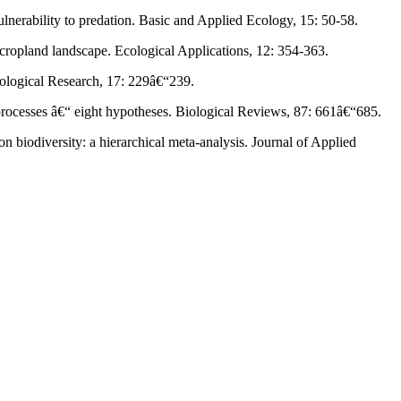
lnerability to predation. Basic and Applied Ecology, 15: 50-58.
d-cropland landscape. Ecological Applications, 12: 354-363.
Ecological Research, 17: 229â€“239.
 processes â€“ eight hypotheses. Biological Reviews, 87: 661â€“685.
n biodiversity: a hierarchical meta-analysis. Journal of Applied