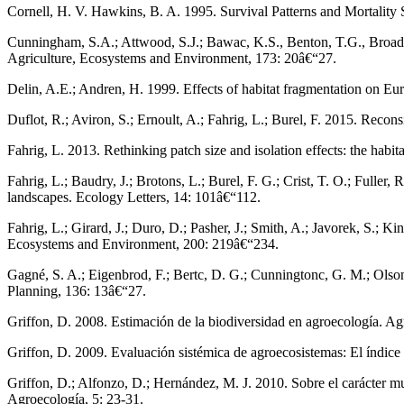
Cornell, H. V. Hawkins, B. A. 1995. Survival Patterns and Mortalit
Cunningham, S.A.; Attwood, S.J.; Bawac, K.S., Benton, T.G., Broadhur
Agriculture, Ecosystems and Environment, 173: 20â€“27.
Delin, A.E.; Andren, H. 1999. Effects of habitat fragmentation on Eura
Duflot, R.; Aviron, S.; Ernoult, A.; Fahrig, L.; Burel, F. 2015. Recons
Fahrig, L. 2013. Rethinking patch size and isolation effects: the hab
Fahrig, L.; Baudry, J.; Brotons, L.; Burel, F. G.; Crist, T. O.; Fuller,
landscapes. Ecology Letters, 14: 101â€“112.
Fahrig, L.; Girard, J.; Duro, D.; Pasher, J.; Smith, A.; Javorek, S.; K
Ecosystems and Environment, 200: 219â€“234.
Gagné, S. A.; Eigenbrod, F.; Bertc, D. G.; Cunningtonc, G. M.; Olso
Planning, 136: 13â€“27.
Griffon, D. 2008. Estimación de la biodiversidad en agroecología. Ag
Griffon, D. 2009. Evaluación sistémica de agroecosistemas: El índice
Griffon, D.; Alfonzo, D.; Hernández, M. J. 2010. Sobre el carácter mu
Agroecología, 5: 23-31.