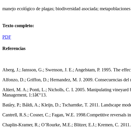
manejo ecológico de plagas; biodiversidad asociada; metapoblaciones
Texto completo:
PDF
Referencias
Aberg, J.; Jansson, G.; Swenson, J. E.; Angelstam, P. 1995. The effec
Alfonzo, D.; Griffon, D.; Hernandez, M. J. 2009. Consecuencias del m
Altieri, M. A.; Ponti, L.; Nicholls, C. I. 2005. Manipulating vineyard
Management, 1:1â€“13.
Batáry, P.; Báldi, A.; Kleijn, D.; Tscharntke, T. 2011. Landscape mo
Cantrell, R.S.; Cosner, C.; Fagan, W.E. 1998.Competitive reversals ins
Chaplin-Kramer, R.; O’Rourke, M.E.; Blitzer, E.J.; Kremen, C. 2011.