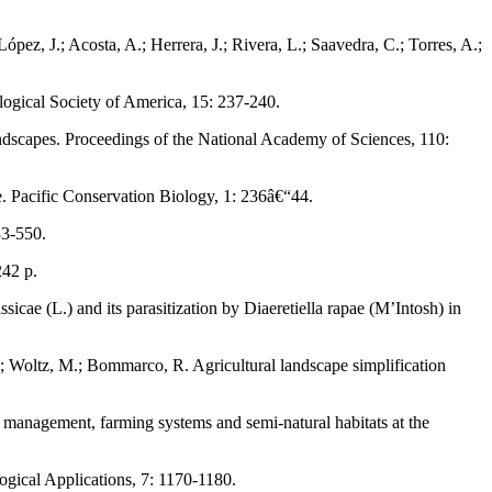
pez, J.; Acosta, A.; Herrera, J.; Rivera, L.; Saavedra, C.; Torres, A.;
logical Society of America, 15: 237-240.
landscapes. Proceedings of the National Academy of Sciences, 110:
pe. Pacific Conservation Biology, 1: 236â€“44.
33-550.
242 p.
ssicae (L.) and its parasitization by Diaeretiella rapae (M’Intosh) in
.; Woltz, M.; Bommarco, R. Agricultural landscape simplification
op management, farming systems and semi-natural habitats at the
ogical Applications, 7: 1170-1180.