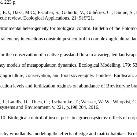
k. 223 p.
.J.; Daza, M.C.; Escobar, S.; Galindo, V.; Gutiérrez, C.; Duque, S.; Ló
etic review. Ecological Applications, 21: 9â€“21.
onmental heterogeneity for biological control. Bulletin of the Entomo
ral enemy interactions constrain pest control in complex agricultural 
or the conservation of a native grassland flora in a variegated landsca
cy models of metapopulation dynamics. Ecological Modelling, 179: 5
g agriculture, conservation, and food sovereignty. Londres. Earthscan. 
fication levels and fertilization regimes on abundance of Brevicoryne bra
J.; Landis, D.; Thies, C.; Tscharntke, T.; Weisser, W. W.; Winqvist, C
Ecosystems and Environment, v. 221, p.198 204. 2016.
10. Biological control of insect pests in agroecosystems: effects of cr
tchy woodlands: modeling the effects of edge and matrix habitats. Ecol