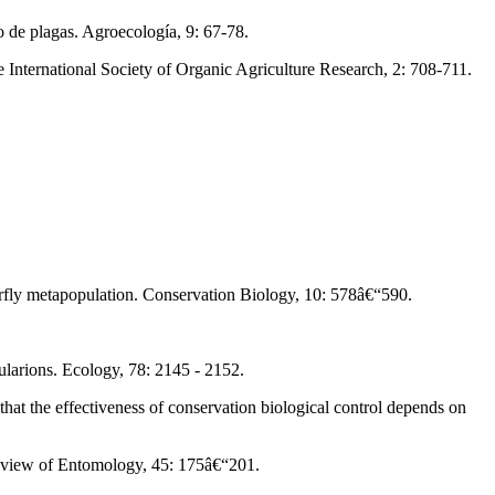
o de plagas. Agroecología, 9: 67-78.
e International Society of Organic Agriculture Research, 2: 708-711.
erfly metapopulation. Conservation Biology, 10: 578â€“590.
ularions. Ecology, 78: 2145 - 2152.
that the effectiveness of conservation biological control depends on
Review of Entomology, 45: 175â€“201.