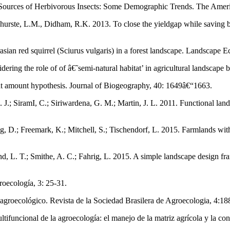
y Sources of Herbivorous Insects: Some Demographic Trends. The Ameri
ste, L.M., Didham, R.K. 2013. To close the yieldgap while saving biodi
sian red squirrel (Sciurus vulgaris) in a forest landscape. Landscape E
idering the role of of â€˜semi-natural habitat’ in agricultural landscape
itat amount hypothesis. Journal of Biogeography, 40: 1649â€“1663.
 R. J.; SiramI, C.; Siriwardena, G. M.; Martin, J. L. 2011. Functional la
ing, D.; Freemark, K.; Mitchell, S.; Tischendorf, L. 2015. Farmlands with
nd, L. T.; Smithe, A. C.; Fahrig, L. 2015. A simple landscape design f
roecología, 3: 25-31.
 agroecológico. Revista de la Sociedad Brasilera de Agroecologia, 4:1
ltifuncional de la agroecología: el manejo de la matriz agrícola y la co