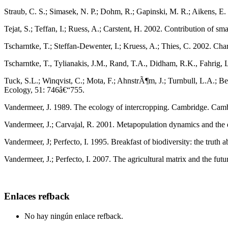
Straub, C. S.; Simasek, N. P.; Dohm, R.; Gapinski, M. R.; Aikens, E.
Tejat, S.; Teffan, I.; Ruess, A.; Carstent, H. 2002. Contribution of s
Tscharntke, T.; Steffan-Dewenter, I.; Kruess, A.; Thies, C. 2002. Char
Tscharntke, T., Tylianakis, J.M., Rand, T.A., Didham, R.K., Fahrig, 
Tuck, S.L.; Winqvist, C.; Mota, F.; AhnstrÃ¶m, J.; Turnbull, L.A.; Ben
Ecology, 51: 746â€“755.
Vandermeer, J. 1989. The ecology of intercropping. Cambridge. Camb
Vandermeer, J.; Carvajal, R. 2001. Metapopulation dynamics and the q
Vandermeer, J; Perfecto, I. 1995. Breakfast of biodiversity: the truth 
Vandermeer, J.; Perfecto, I. 2007. The agricultural matrix and the fu
Enlaces refback
No hay ningún enlace refback.