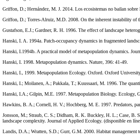
Griffon, D.; Hernández, M. J. 2014. Los ecosistemas no bailan sobre l
Griffon, D.; Torres-Alruiz, M.D. 2008. On the inherent instability of
Gustafson, E.J.; Gardner, R. H. 1996. The effect of landscape heterog
Hanski, I. A. 1994a. Patch-occupancy dynamics in fragmented landsc
Hanski, I.1994b. A practical model of metapopulation dynamics. Jour
Hanski, I. 1998. Metapopulation dynamics. Nature, 396: 41-49.
Hanski, I., 1999. Metapopulation Ecology. Oxford. Oxford University
Hanski, I.; Moilanen, A.; Pakkala, T.; Kuussaari, M. 1996. The quant
Hanski, I.A.; Gilpin, M.E. 1997. Metapopulation Biology. Ecology, 
Hawkins, B. A.; Cornell, H. V.; Hochberg, M. E. 1997. Predators, par
Jonsson, M.; Straub, C. S.; Didham, R. K. Buckley, H. L.; Case, B. S.
landscape complexity. Journal of Applied Ecology. (disponible en líne
Landis, D.A.; Wratten, S.D.; Gurr, G.M. 2000. Habitat management t