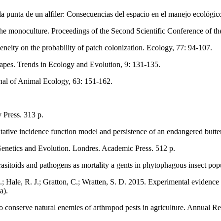
a punta de un alfiler: Consecuencias del espacio en el manejo ecológic
 the monoculture. Proceedings of the Second Scientific Conference of th
eneity on the probability of patch colonization. Ecology, 77: 94-107.
apes. Trends in Ecology and Evolution, 9: 131-135.
nal of Animal Ecology, 63: 151-162.
 Press. 313 p.
itative incidence function model and persistence of an endangered butt
Genetics and Evolution. Londres. Academic Press. 512 p.
asitoids and pathogens as mortality a gents in phytophagous insect pop
; Hale, R. J.; Gratton, C.; Wratten, S. D. 2015. Experimental evidence 
a).
o conserve natural enemies of arthropod pests in agriculture. Annual 