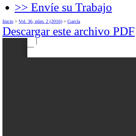
>> Envíe su Trabajo
Inicio
>
Vol. 36, núm. 2 (2016)
>
García
Descargar este archivo PDF