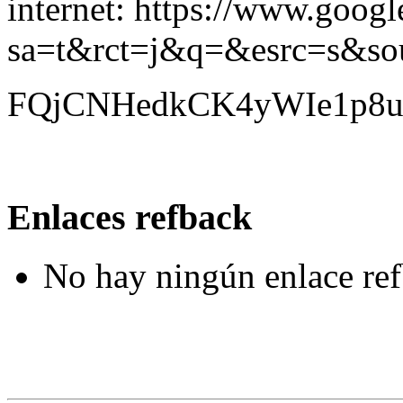
internet: https://www.googl
sa=t&rct=j&q=&esrc=s&
FQjCNHedkCK4yWIe1p8u
Enlaces refback
No hay ningún enlace ref