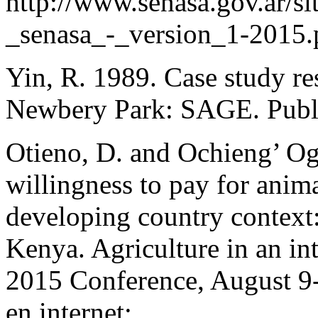
http://www.senasa.gov.
_senasa_-_version_1-2015.
Yin, R. 1989. Case study r
Newbery Park: SAGE. Public
Otieno, D. and Ochieng’ O
willingness to pay for anima
developing country context:
Kenya. Agriculture in an i
2015 Conference, August 9-
en internet: