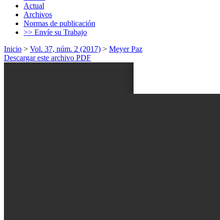
Actual
Archivos
Normas de publicación
>> Envíe su Trabajo
Inicio
>
Vol. 37, núm. 2 (2017)
>
Meyer Paz
Descargar este archivo PDF