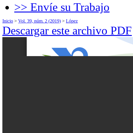
>> Envíe su Trabajo
Inicio
>
Vol. 39, núm. 2 (2019)
>
López
Descargar este archivo PDF